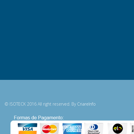
© ISOTECK 2016 All right reserved. By
CriareInfo