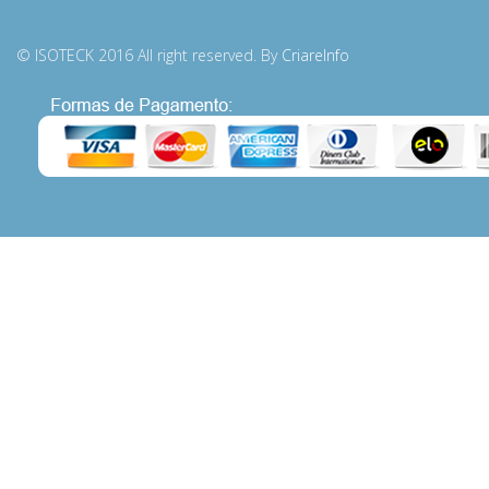
© ISOTECK 2016 All right reserved. By
CriareInfo