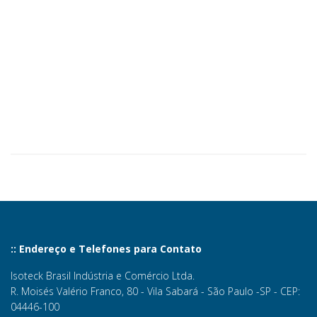
:: Endereço e Telefones para Contato
Isoteck Brasil Indústria e Comércio Ltda.
R. Moisés Valério Franco, 80 - Vila Sabará - São Paulo -SP - CEP:
04446-100