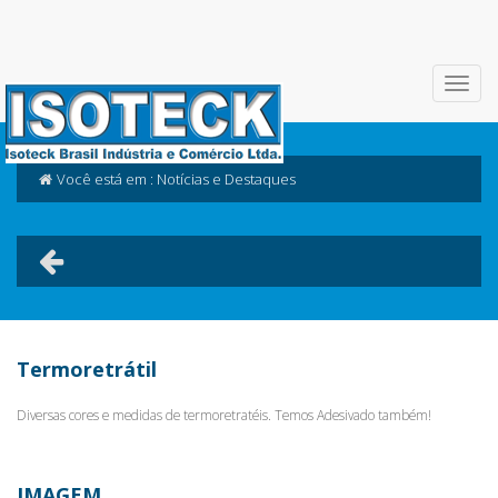
Você está em : Notícias e Destaques
Termoretrátil
Diversas cores e medidas de termoretratéis. Temos Adesivado também!
IMAGEM