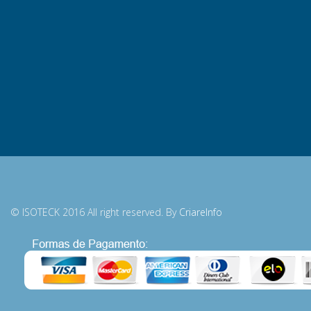
© ISOTECK 2016 All right reserved. By
CriareInfo