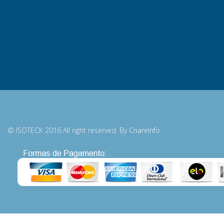
© ISOTECK 2016 All right reserved. By
CriareInfo