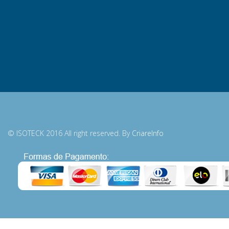
© ISOTECK 2016 All right reserved. By
CriareInfo