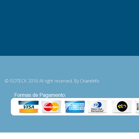
© ISOTECK 2016 All right reserved. By
CriareInfo