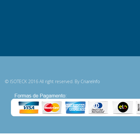
© ISOTECK 2016 All right reserved. By
CriareInfo