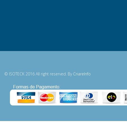
© ISOTECK 2016 All right reserved. By
CriareInfo