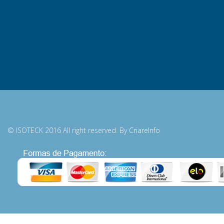
© ISOTECK 2016 All right reserved. By
CriareInfo